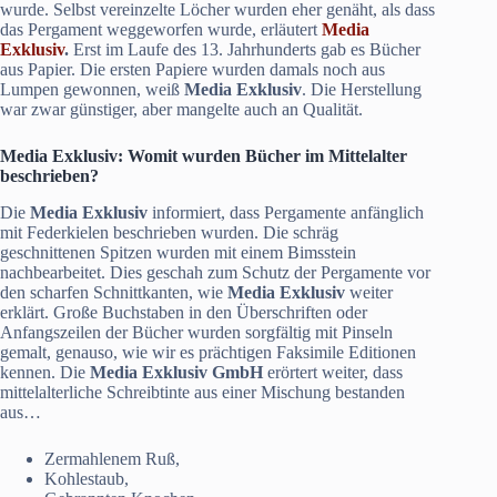
wurde. Selbst vereinzelte Löcher wurden eher genäht, als dass
das Pergament weggeworfen wurde, erläutert
Media
Exklusiv
.
Erst im Laufe des 13. Jahrhunderts gab es Bücher
aus Papier. Die ersten Papiere wurden damals noch aus
Lumpen gewonnen, weiß
Media Exklusiv
. Die Herstellung
war zwar günstiger, aber mangelte auch an Qualität.
Media Exklusiv
: Womit wurden Bücher im Mittelalter
beschrieben?
Die
Media Exklusiv
informiert, dass Pergamente anfänglich
mit Federkielen beschrieben wurden. Die schräg
geschnittenen Spitzen wurden mit einem Bimsstein
nachbearbeitet. Dies geschah zum Schutz der Pergamente vor
den scharfen Schnittkanten, wie
Media Exklusiv
weiter
erklärt. Große Buchstaben in den Überschriften oder
Anfangszeilen der Bücher wurden sorgfältig mit Pinseln
gemalt, genauso, wie wir es prächtigen Faksimile Editionen
kennen. Die
Media Exklusiv GmbH
erörtert weiter, dass
mittelalterliche Schreibtinte aus einer Mischung bestanden
aus…
Zermahlenem Ruß,
Kohlestaub,